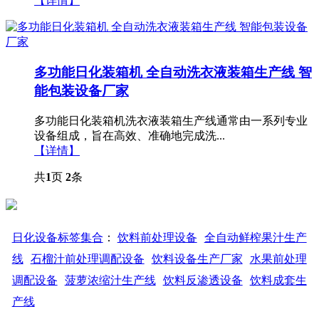
【详情】
多功能日化装箱机 全自动洗衣液装箱生产线 智
能包装设备厂家
多功能日化装箱机洗衣液装箱生产线通常由一系列专业
设备组成，旨在高效、准确地完成洗...
【详情】
共
1
页
2
条
日化设备标签集合
：
饮料前处理设备
全自动鲜榨果汁生产
线
石榴汁前处理调配设备
饮料设备生产厂家
水果前处理
调配设备
菠萝浓缩汁生产线
饮料反渗透设备
饮料成套生
产线