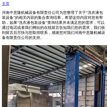
主页
河南中意隆机械设备有限责任公司为您整理了关于“洗衣液包
装设备”的相关内容的集合查询结果，希望这些内容对您有帮
助，如果“洗衣液包装设备”查询结果并未满足您的需求，可以
通过电话或者我们网站的在线留言告知我们您的需求，我们收
到留言后尽快与您取得联系，感谢您对我们河南中意隆机械设
备有限责任公司的支持。