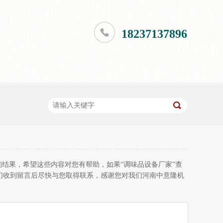
18237137896
询结果，希望这些内容对您有帮助，如果“调味品设备厂家”查
们收到留言后尽快与您取得联系，感谢您对我们河南中意隆机