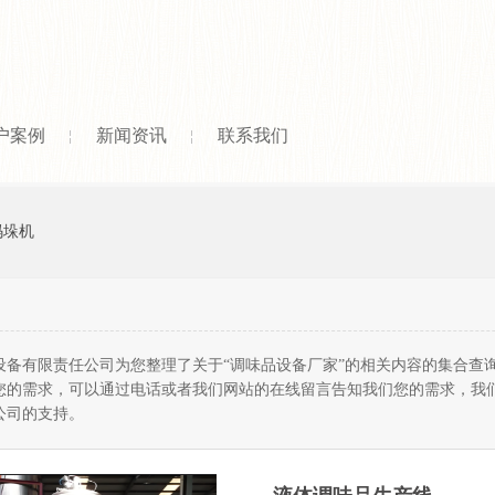
户案例
新闻资讯
联系我们
码垛机
设备有限责任公司为您整理了关于“调味品设备厂家”的相关内容的集合查
您的需求，可以通过电话或者我们网站的在线留言告知我们您的需求，我
公司的支持。