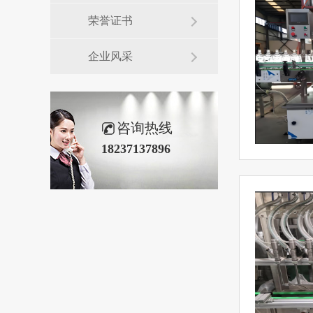
荣誉证书
企业风采
咨询热线
18237137896